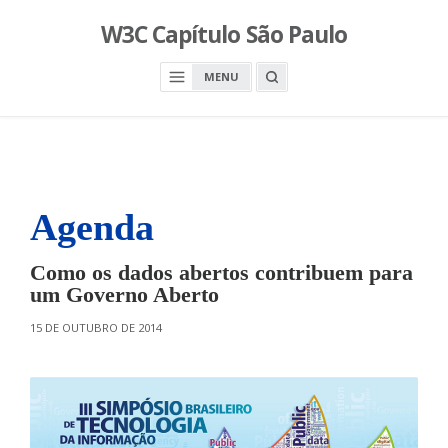
S
W3C Capítulo São Paulo
k
i
O
MENU
p
P
E
t
N
o
A
S
c
E
A
o
R
n
C
H
Agenda
t
B
O
e
X
n
Como os dados abertos contribuem para
t
um Governo Aberto
O
15 DE OUTUBRO DE 2014
N