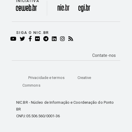
INICIATIVA
divisão
SIGA O NIC.BR
YOUTUBE
TWITTER
FACEBOOK
FLICKR
TELEGRAM
LINKEDIN
INSTAGRAM
RSS
Contate-nos
Privacidade e termos
Creative
Commons
NIC.BR - Núcleo de Informação e Coordenação do Ponto
BR
CNPJ:05.506.560/0001-36