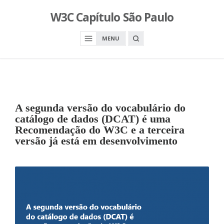
S
W3C Capítulo São Paulo
k
i
O
MENU
p
P
E
t
N
o
A
S
c
E
A
o
R
n
C
A segunda versão do vocabulário do
H
t
B
catálogo de dados (DCAT) é uma
O
e
X
Recomendação do W3C e a terceira
n
versão já está em desenvolvimento
t