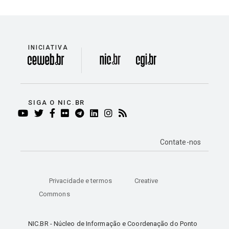
INICIATIVA
divisão
SIGA O NIC.BR
YOUTUBE
TWITTER
FACEBOOK
FLICKR
TELEGRAM
LINKEDIN
INSTAGRAM
RSS
Contate-nos
Privacidade e termos
Creative
Commons
NIC.BR - Núcleo de Informação e Coordenação do Ponto