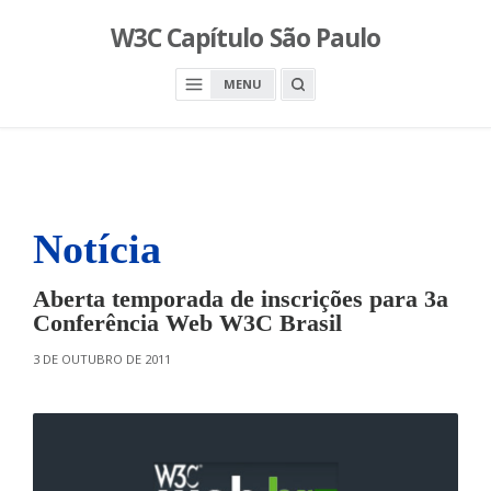
S
W3C Capítulo São Paulo
k
i
O
MENU
p
P
E
t
N
o
A
S
c
E
A
o
R
n
C
H
Notícia
t
B
O
e
X
n
Aberta temporada de inscrições para 3a
t
Conferência Web W3C Brasil
O
3 DE OUTUBRO DE 2011
N