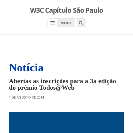
S
W3C Capítulo São Paulo
k
i
O
MENU
p
P
E
t
N
o
A
S
c
E
A
o
R
n
C
H
Notícia
t
B
O
e
X
n
Abertas as inscrições para a 3a edição
t
do prêmio Todos@Web
O
1 DE AGOSTO DE 2014
N