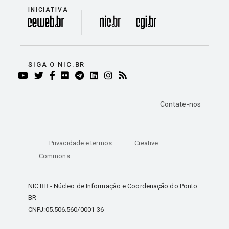
INICIATIVA
divisão
SIGA O NIC.BR
YOUTUBE
TWITTER
FACEBOOK
FLICKR
TELEGRAM
LINKEDIN
INSTAGRAM
RSS
Contate-nos
Privacidade e termos
Creative
Commons
NIC.BR - Núcleo de Informação e Coordenação do Ponto
BR
CNPJ:05.506.560/0001-36