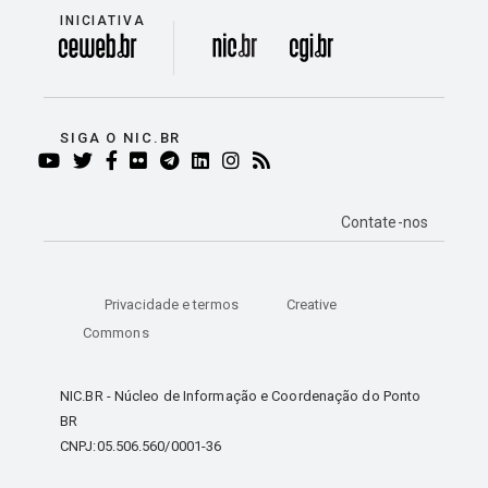
INICIATIVA
divisão
SIGA O NIC.BR
YOUTUBE
TWITTER
FACEBOOK
FLICKR
TELEGRAM
LINKEDIN
INSTAGRAM
RSS
Contate-nos
Privacidade e termos
Creative
Commons
NIC.BR - Núcleo de Informação e Coordenação do Ponto
BR
CNPJ:05.506.560/0001-36