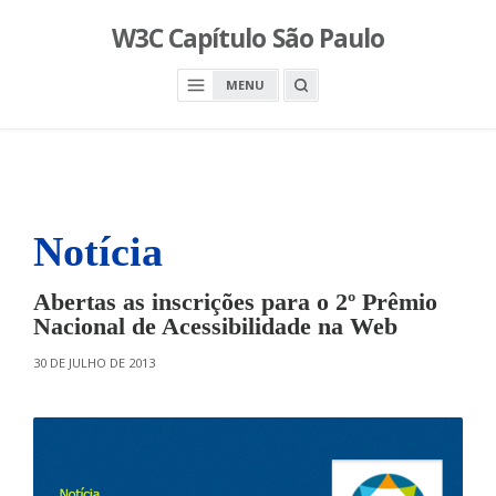
S
W3C Capítulo São Paulo
k
i
O
MENU
p
P
E
t
N
o
A
S
c
E
A
o
R
n
C
H
Notícia
t
B
O
e
X
n
Abertas as inscrições para o 2º Prêmio
t
Nacional de Acessibilidade na Web
O
30 DE JULHO DE 2013
N