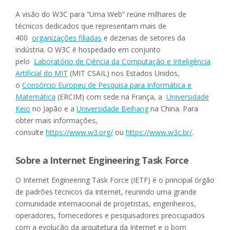
A visão do W3C para “Uma Web” reúne milhares de
técnicos dedicados que representam mais de
400
organizações filiadas
e dezenas de setores da
indústria. O W3C é hospedado em conjunto
pelo
Laboratório de Ciência da Computação e Inteligência
Artificial do MIT
(MIT CSAIL) nos Estados Unidos,
o
Consórcio Europeu de Pesquisa para Informática e
Matemática
(ERCIM) com sede na França, a
Universidade
Keio
no Japão e a
Universidade Beihang
na China. Para
obter mais informações,
consulte
https://www.w3.org/
ou
https://www.w3c.br/
.
Sobre a Internet Engineering Task Force
O Internet Engineering Task Force (IETF) é o principal órgão
de padrões técnicos da Internet, reunindo uma grande
comunidade internacional de projetistas, engenheiros,
operadores, fornecedores e pesquisadores preocupados
com a evolução da arquitetura da Internet e o bom