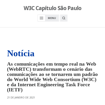
S
W3C Capítulo São Paulo
k
i
O
MENU
p
P
E
t
N
o
A
S
c
E
A
o
R
n
C
H
Notícia
t
B
O
e
X
n
As comunicações em tempo real na Web
t
(WebRTC) transformam o cenário das
comunicações ao se tornarem um padrão
do World Wide Web Consortium (W3C)
e da Internet Engineering Task Force
(IETF)
O
21 DE JANEIRO DE 2021
N