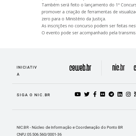
Também será feito o lançamento do 1º Concurso 
promover a criação de ferramentas de visualiz
zero para o Ministério da Justiça.
As inscrições no concurso podem ser feitas nest
O evento pode ser acompanhado pela transmiss
divisão
INICIATIV
A
YOUTUBE
TWITTER
FACEBOOK
FLICKR
TELEG
LIN
I
SIGA O NIC.BR
NIC.BR - Núcleo de Informação e Coordenação do Ponto BR
CNPJ:05.506.560/0001-36