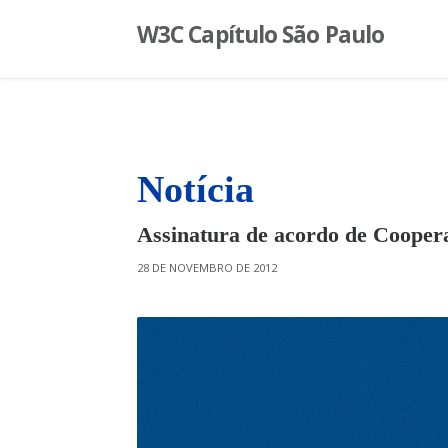
S
W3C Capítulo São Paulo
k
i
p
t
o
c
o
Notícia
n
t
Assinatura de acordo de Coopera
e
n
O
28 DE NOVEMBRO DE 2012
t
N