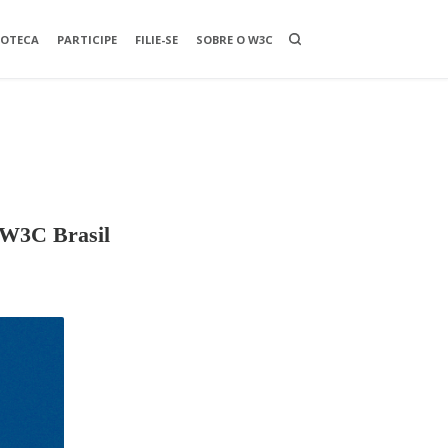
O
IOTECA
PARTICIPE
FILIE-SE
SOBRE O W3C
P
E
N
A
S
E
A
R
C
H
B
O
X
o W3C Brasil