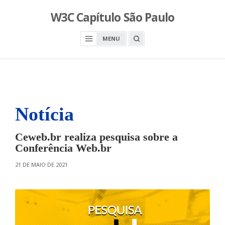
S
W3C Capítulo São Paulo
k
i
O
MENU
p
P
E
t
N
o
A
S
c
E
A
o
R
n
C
H
Notícia
t
B
O
e
X
n
Ceweb.br realiza pesquisa sobre a
t
Conferência Web.br
O
21 DE MAIO DE 2021
N