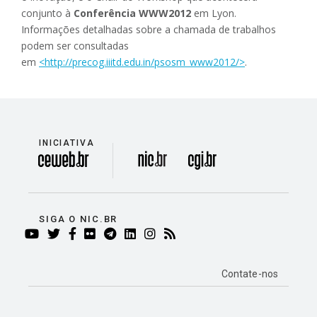
conjunto à
Conferência WWW2012
em Lyon.
Informações detalhadas sobre a chamada de trabalhos
podem ser consultadas
em
<http://precog.iiitd.edu.in/psosm_www2012/>
.
INICIATIVA
divisão
SIGA O NIC.BR
YOUTUBE
TWITTER
FACEBOOK
FLICKR
TELEGRAM
LINKEDIN
INSTAGRAM
RSS
Contate-nos