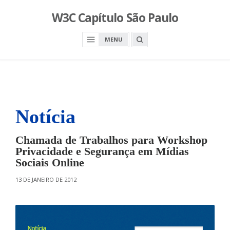
S
W3C Capítulo São Paulo
k
i
O
MENU
p
P
E
t
N
o
A
S
c
E
A
o
R
n
C
H
Notícia
t
B
O
e
X
n
Chamada de Trabalhos para Workshop
t
Privacidade e Segurança em Mídias
Sociais Online
O
13 DE JANEIRO DE 2012
N