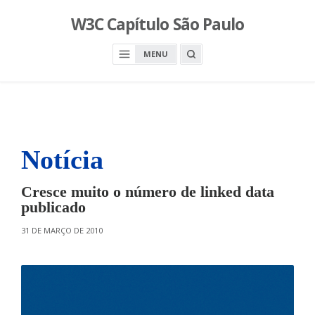
S
W3C Capítulo São Paulo
k
i
O
MENU
p
P
E
t
N
o
A
S
c
E
A
o
R
n
C
H
Notícia
t
B
O
e
X
n
Cresce muito o número de linked data
t
publicado
O
31 DE MARÇO DE 2010
N