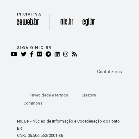
INICIATIVA
divisão
SIGA O NIC.BR
YOUTUBE
TWITTER
FACEBOOK
FLICKR
TELEGRAM
LINKEDIN
INSTAGRAM
RSS
Contate-nos
Privacidade e termos
Creative
Commons
NIC.BR - Núcleo de Informação e Coordenação do Ponto
BR
CNPJ:05.506.560/0001-36