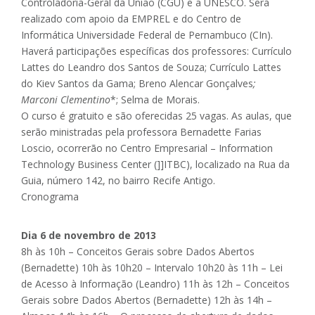
Controladoria-Geral da União (CGU) e a UNESCO. Será
realizado com apoio da EMPREL e do Centro de
Informática Universidade Federal de Pernambuco (CIn).
Haverá participações específicas dos professores: Currículo
Lattes do Leandro dos Santos de Souza; Currículo Lattes
do Kiev Santos da Gama; Breno Alencar Gonçalves
;
Marconi Clementino
*; Selma de Morais.
O curso é gratuito e são oferecidas 25 vagas. As aulas, que
serão ministradas pela professora Bernadette Farias
Loscio, ocorrerão no Centro Empresarial – Information
Technology Business Center (]]ITBC), localizado na Rua da
Guia, número 142, no bairro Recife Antigo.
Cronograma
Dia 6 de novembro de 2013
8h às 10h – Conceitos Gerais sobre Dados Abertos
(Bernadette) 10h às 10h20 – Intervalo 10h20 às 11h – Lei
de Acesso à Informação (Leandro) 11h às 12h – Conceitos
Gerais sobre Dados Abertos (Bernadette) 12h às 14h –