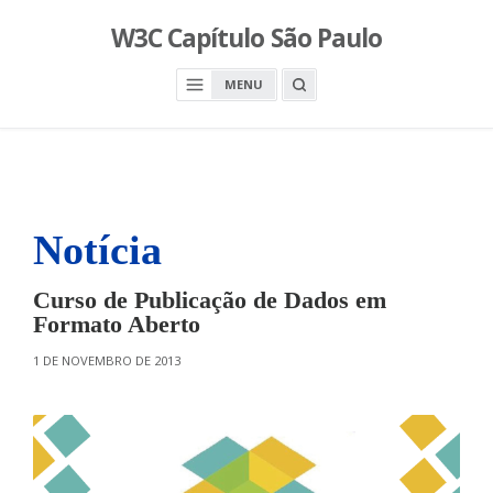
S
W3C Capítulo São Paulo
k
i
O
MENU
p
P
E
t
N
o
A
S
c
E
A
o
R
n
C
H
Notícia
t
B
O
e
X
n
Curso de Publicação de Dados em
t
Formato Aberto
O
1 DE NOVEMBRO DE 2013
N