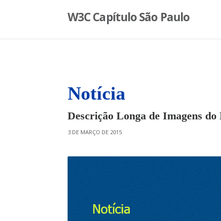
S
W3C Capítulo São Paulo
k
i
p
t
o
c
o
Notícia
n
t
Descrição Longa de Imagens d
e
n
O
3 DE MARÇO DE 2015
t
N