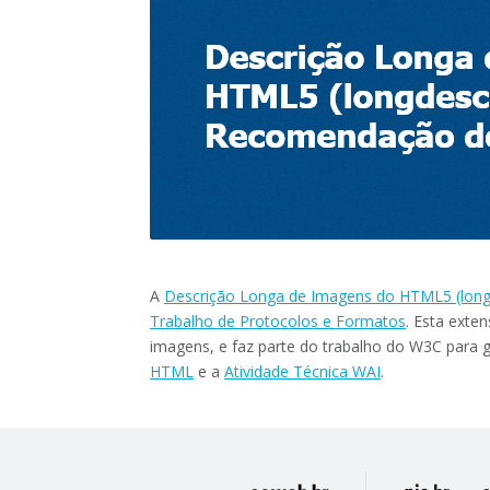
A
Descrição Longa de Imagens do HTML5 (long
Trabalho de Protocolos e Formatos
. Esta exte
imagens, e faz parte do trabalho do W3C para g
HTML
e a
Atividade Técnica WAI
.
divisão