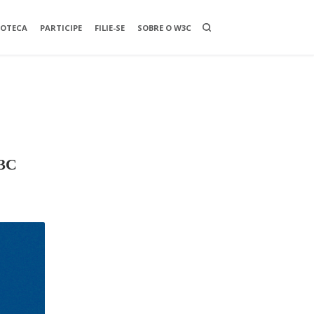
O
IOTECA
PARTICIPE
FILIE-SE
SOBRE O W3C
P
E
N
A
S
E
A
R
C
H
B
O
X
W3C