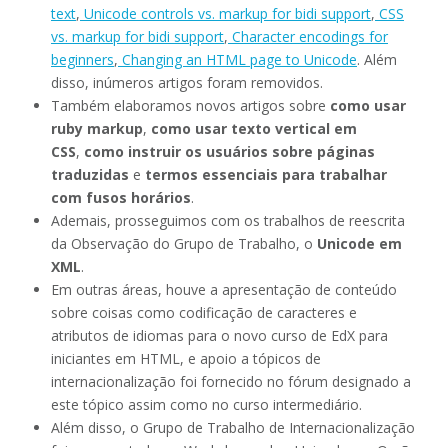
text
,
Unicode controls vs. markup for bidi support
,
CSS
vs. markup for bidi support
,
Character encodings for
beginners
,
Changing an HTML page to Unicode
. Além
disso, inúmeros artigos foram removidos.
Também elaboramos novos artigos sobre
como usar
ruby markup
,
como usar texto vertical em
CSS
,
como instruir os usuários sobre páginas
traduzidas
e
termos essenciais para trabalhar
com fusos horários
.
Ademais, prosseguimos com os trabalhos de reescrita
da Observação do Grupo de Trabalho, o
Unicode em
XML
.
Em outras áreas, houve a apresentação de conteúdo
sobre coisas como codificação de caracteres e
atributos de idiomas para o novo curso de EdX para
iniciantes em HTML, e apoio a tópicos de
internacionalização foi fornecido no fórum designado a
este tópico assim como no curso intermediário.
Além disso, o Grupo de Trabalho de Internacionalização