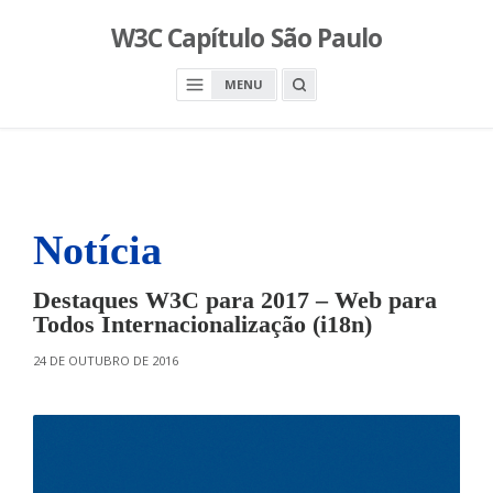
S
W3C Capítulo São Paulo
k
i
O
MENU
p
P
E
t
N
o
A
S
c
E
A
o
R
n
C
H
Notícia
t
B
O
e
X
n
Destaques W3C para 2017 – Web para
t
Todos Internacionalização (i18n)
O
24 DE OUTUBRO DE 2016
N