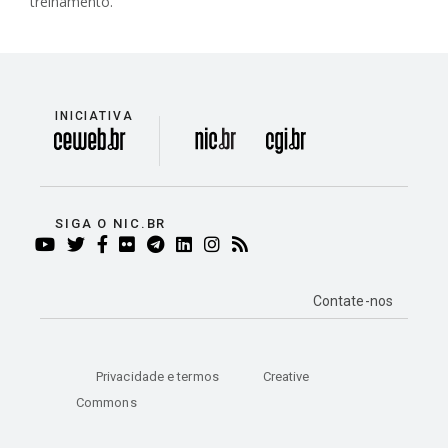
treinamento.
INICIATIVA
divisão
SIGA O NIC.BR
YOUTUBE
TWITTER
FACEBOOK
FLICKR
TELEGRAM
LINKEDIN
INSTAGRAM
RSS
Contate-nos
Privacidade e termos
Creative
Commons