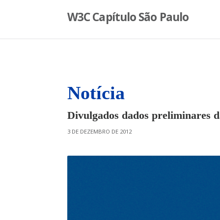
S
W3C Capítulo São Paulo
k
i
p
t
o
c
o
Notícia
n
t
Divulgados dados preliminares da
e
n
O
3 DE DEZEMBRO DE 2012
t
N