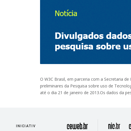
O W3C Brasil, em parceria com a Secretaria de
preliminares da Pesquisa sobre uso de Tecnologi
até o dia 21 de janeiro de 2013.Os dados da 
divisão
INICIATIV