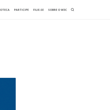
O
IOTECA
PARTICIPE
FILIE-SE
SOBRE O W3C
P
E
N
A
S
E
A
R
C
H
B
O
X