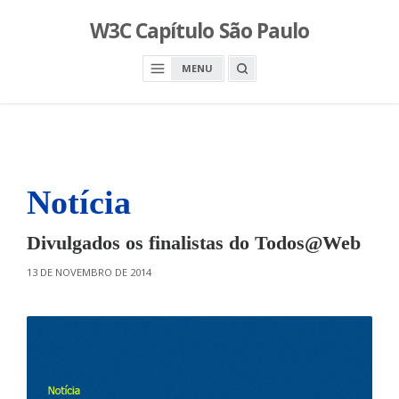
S
W3C Capítulo São Paulo
k
i
O
MENU
p
P
E
t
N
o
A
S
c
E
A
o
R
n
C
H
Notícia
t
B
O
e
X
n
Divulgados os finalistas do Todos@Web
t
O
13 DE NOVEMBRO DE 2014
N