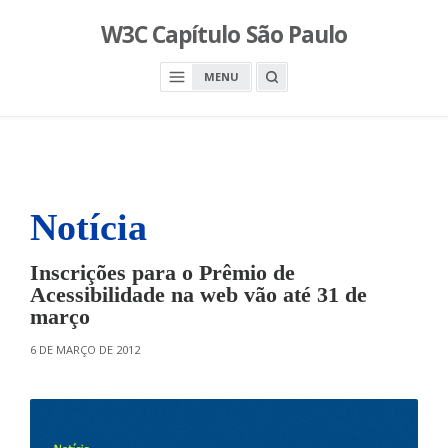
S
W3C Capítulo São Paulo
k
i
O
MENU
p
P
E
t
N
o
A
S
c
E
A
o
R
n
C
H
Notícia
t
B
O
e
X
n
Inscrições para o Prêmio de
t
Acessibilidade na web vão até 31 de
março
O
6 DE MARÇO DE 2012
N