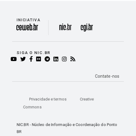
INICIATIVA
divisão
SIGA O NIC.BR
YOUTUBE
TWITTER
FACEBOOK
FLICKR
TELEGRAM
LINKEDIN
INSTAGRAM
RSS
Contate-nos
Privacidade e termos
Creative
Commons
NIC.BR - Núcleo de Informação e Coordenação do Ponto
BR