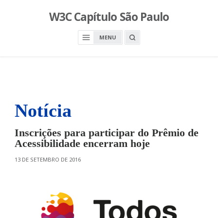
S
W3C Capítulo São Paulo
k
i
O
MENU
p
P
E
t
N
o
A
S
c
E
A
o
R
n
C
H
Notícia
t
B
O
e
X
n
Inscrições para participar do Prêmio de
t
Acessibilidade encerram hoje
O
13 DE SETEMBRO DE 2016
N