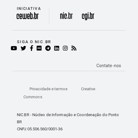
INICIATIVA
divisão
SIGA O NIC.BR
YOUTUBE
TWITTER
FACEBOOK
FLICKR
TELEGRAM
LINKEDIN
INSTAGRAM
RSS
Contate-nos
Privacidade e termos
Creative
Commons
NIC.BR - Núcleo de Informação e Coordenação do Ponto
BR
CNPJ:05.506.560/0001-36