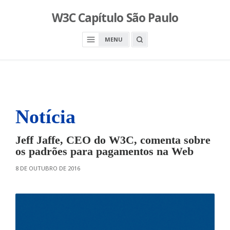
S
W3C Capítulo São Paulo
k
i
O
MENU
p
P
E
t
N
o
A
S
c
E
A
o
R
n
C
H
Notícia
t
B
O
e
X
n
Jeff Jaffe, CEO do W3C, comenta sobre
t
os padrões para pagamentos na Web
O
8 DE OUTUBRO DE 2016
N