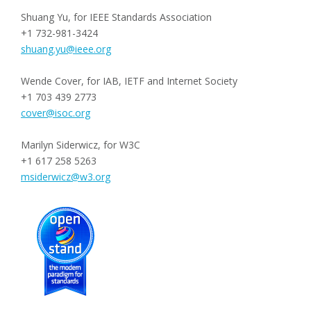
Shuang Yu, for IEEE Standards Association
+1 732-981-3424
shuang.yu@ieee.org
Wende Cover, for IAB, IETF and Internet Society
+1 703 439 2773
cover@isoc.org
Marilyn Siderwicz, for W3C
+1 617 258 5263
msiderwicz@w3.org