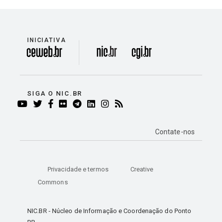
INICIATIVA
divisão
SIGA O NIC.BR
YOUTUBE
TWITTER
FACEBOOK
FLICKR
TELEGRAM
LINKEDIN
INSTAGRAM
RSS
Contate-nos
Privacidade e termos
Creative
Commons
NIC.BR - Núcleo de Informação e Coordenação do Ponto