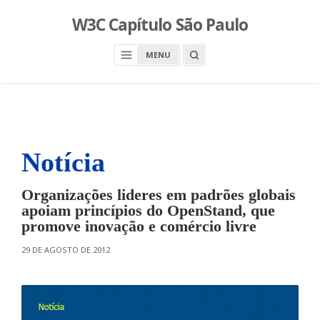
S
W3C Capítulo São Paulo
k
i
O
MENU
p
P
E
t
N
o
A
S
c
E
A
o
R
n
C
H
Notícia
t
B
O
e
X
n
Organizações lideres em padrões globais
t
apoiam princípios do OpenStand, que
promove inovação e comércio livre
O
29 DE AGOSTO DE 2012
N