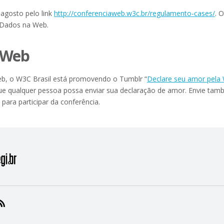
 agosto pelo link
http://conferenciaweb.w3c.br/regulamento-cases/
. 
 Dados na Web.
 Web
eb, o W3C Brasil está promovendo o Tumblr “
Declare seu amor pela
 que qualquer pessoa possa enviar sua declaração de amor. Envie t
para participar da conferência.
RAM
KEDIN
NSTAGRAM
RSS