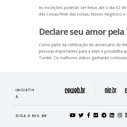
As inscrições poderão ser feitas até o dia 02 de
das Coisas/Web das coisas, Novos Negócios e
Declare seu amor pela
Como parte da celebração do aniversário da W
pessoas importantes para a Web e possibilita
Tumblr. Os melhores vídeos ganharão cortesias 
divisão
INICIATIV
A
YOUTUBE
TWITTER
FACEBOOK
FLICKR
TELEG
LIN
I
SIGA O NIC.BR