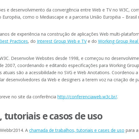
ões e desenvolvimento da convergência entre Web e TV no W3C, com u
ão Européia, como o Mediascape e a parceria União Européia – Brasil 
anos de experiência na construção de aplicações Web multi-platafo
est Practices
, do
Interest Group Web e TV
e do
Working Group Rea
 W3C. Desenvolve Websites desde 1998, e começou no desenvolvime
sde 2007, coordenando e editando especificações para Working Gro
es atuais são a acessibilidade no SVG e Web Anotations. Coordenou a 
dar desenvolvedores da Web e designers a terem voz na criação de 
reve no site da conferência
http://conferenciaweb.w3c.br/
.
tutoriais e casos de uso
 Webbr2014. A
chamada de trabalhos, tutoriais e cases de uso
para a 