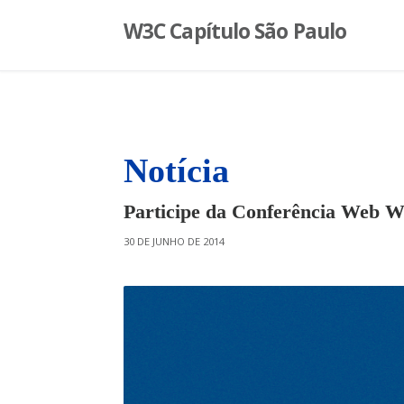
S
W3C Capítulo São Paulo
k
i
p
t
o
c
o
Notícia
n
t
Participe da Conferência Web W
e
n
O
30 DE JUNHO DE 2014
t
N