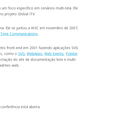
m foco específico em cenários multi-tela. Ele
no projeto Global ITV.
rma. Ele se juntou a W3C em novembro de 2007,
l Time Communications
.
nto front-end em 2001 fazendo aplicações SVG
ups, como o
SVG
,
WebApps
,
Web Events
,
Pointer
criação do site de documentação livre e multi-
padrões web.
conferência está aberta.