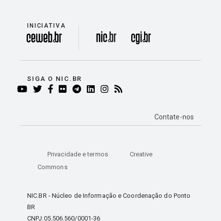
INICIATIVA
divisão
SIGA O NIC.BR
YOUTUBE
TWITTER
FACEBOOK
FLICKR
TELEGRAM
LINKEDIN
INSTAGRAM
RSS
Contate-nos
Privacidade e termos
Creative
Commons
NIC.BR - Núcleo de Informação e Coordenação do Ponto
BR
CNPJ:05.506.560/0001-36