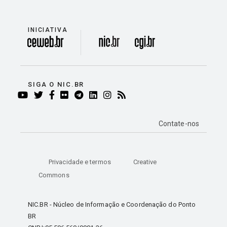
INICIATIVA
divisão
SIGA O NIC.BR
YOUTUBE
TWITTER
FACEBOOK
FLICKR
TELEGRAM
LINKEDIN
INSTAGRAM
RSS
Contate-nos
Privacidade e termos
Creative
Commons
NIC.BR - Núcleo de Informação e Coordenação do Ponto
BR