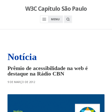
S
W3C Capítulo São Paulo
k
i
O
MENU
p
P
E
t
N
o
A
S
c
E
A
o
R
n
C
H
Notícia
t
B
O
e
X
n
Prêmio de acessibilidade na web é
t
destaque na Rádio CBN
O
9 DE MARÇO DE 2012
N