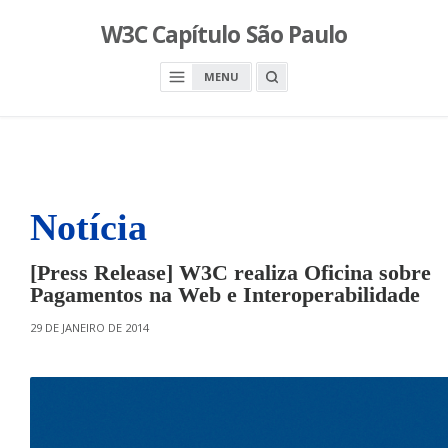
S
W3C Capítulo São Paulo
k
i
O
MENU
p
P
E
t
N
o
A
S
c
E
A
o
R
n
C
H
Notícia
t
B
O
e
X
n
[Press Release] W3C realiza Oficina sobre
t
Pagamentos na Web e Interoperabilidade
O
29 DE JANEIRO DE 2014
N