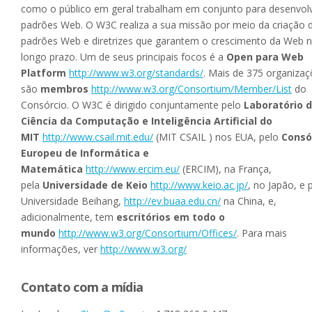
como o público em geral trabalham em conjunto para desenvol
padrões Web. O W3C realiza a sua missão por meio da criação 
padrões Web e diretrizes que garantem o crescimento da Web 
longo prazo. Um de seus principais focos é a
Open para Web
Platform
http://www.w3.org/standards/
. Mais de 375 organiza
são
membros
http://www.w3.org/Consortium/Member/List
do
Consórcio. O W3C é dirigido conjuntamente pelo
Laboratório 
Ciência da Computação e Inteligência Artificial do
MIT
http://www.csail.mit.edu/
(MIT CSAIL ) nos EUA, pelo
Consó
Europeu de Informática e
Matemática
http://www.ercim.eu/
(ERCIM), na França,
pela
Universidade de Keio
http://www.keio.ac.jp/
, no Japão, e 
Universidade Beihang,
http://ev.buaa.edu.cn/
na China, e,
adicionalmente, tem
escritórios em todo o
mundo
http://www.w3.org/Consortium/Offices/
. Para mais
informações, ver
http://www.w3.org/
Contato com a mídia