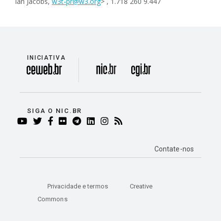
Ian Jacobs,
w3t-pr@w3.org
> , 1.718 260 9.447
INICIATIVA
divisão
SIGA O NIC.BR
YOUTUBE
TWITTER
FACEBOOK
FLICKR
TELEGRAM
LINKEDIN
INSTAGRAM
RSS
Contate-nos
Privacidade e termos
Creative
Commons