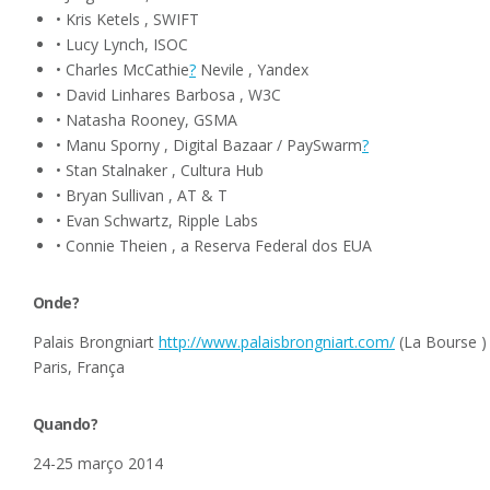
• Kris Ketels , SWIFT
• Lucy Lynch, ISOC
• Charles McCathie
?
Nevile , Yandex
• David Linhares Barbosa , W3C
• Natasha Rooney, GSMA
• Manu Sporny , Digital Bazaar / PaySwarm
?
• Stan Stalnaker , Cultura Hub
• Bryan Sullivan , AT & T
• Evan Schwartz, Ripple Labs
• Connie Theien , a Reserva Federal dos EUA
Onde?
Palais Brongniart
http://www.palaisbrongniart.com/
(La Bourse ) 
Paris, França
Quando?
24-25 março 2014