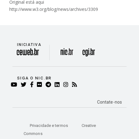
Original está aqui
http://www.w3.org/blog/news/archives/3309
INICIATIVA
divisão
SIGA O NIC.BR
YOUTUBE
TWITTER
FACEBOOK
FLICKR
TELEGRAM
LINKEDIN
INSTAGRAM
RSS
Contate-nos
Privacidade e termos
Creative
Commons