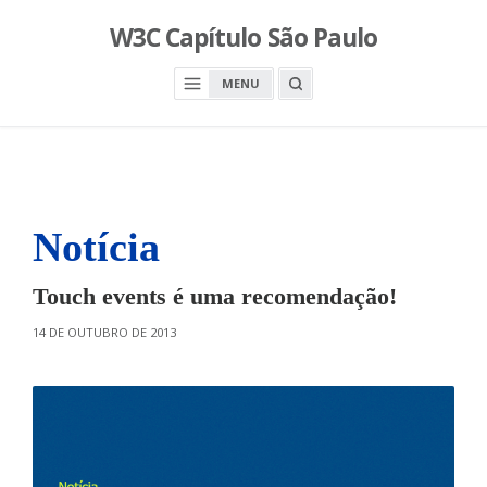
S
W3C Capítulo São Paulo
k
i
O
MENU
p
P
E
t
N
o
A
S
c
E
A
o
R
n
C
H
Notícia
t
B
O
e
X
n
Touch events é uma recomendação!
t
O
14 DE OUTUBRO DE 2013
N