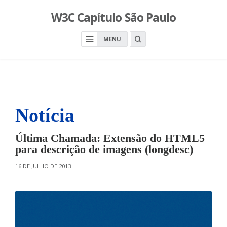
S
W3C Capítulo São Paulo
k
i
O
MENU
p
P
E
t
N
o
A
S
c
E
A
o
R
n
C
H
Notícia
t
B
O
e
X
n
Última Chamada: Extensão do HTML5
t
para descrição de imagens (longdesc)
O
16 DE JULHO DE 2013
N