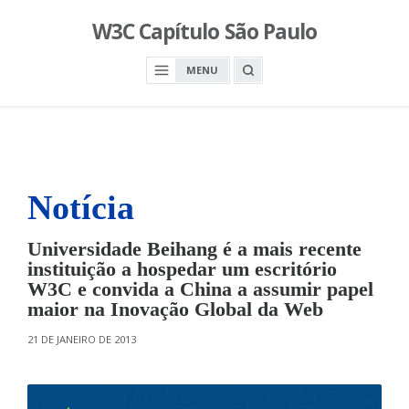
S
W3C Capítulo São Paulo
k
i
O
MENU
p
P
E
t
N
o
A
S
c
E
A
o
R
n
C
H
Notícia
t
B
O
e
X
n
Universidade Beihang é a mais recente
t
instituição a hospedar um escritório
W3C e convida a China a assumir papel
maior na Inovação Global da Web
O
21 DE JANEIRO DE 2013
N