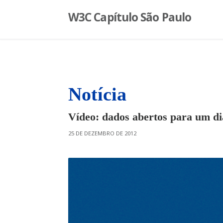
S
W3C Capítulo São Paulo
k
i
p
t
o
c
o
Notícia
n
t
Vídeo: dados abertos para um di
e
n
O
25 DE DEZEMBRO DE 2012
t
N