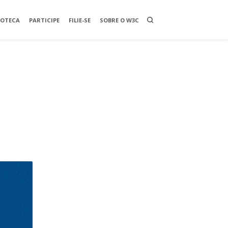
O
IOTECA
PARTICIPE
FILIE-SE
SOBRE O W3C
P
E
N
A
S
E
A
R
C
H
B
O
X