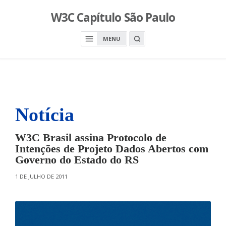
S
W3C Capítulo São Paulo
k
i
O
MENU
p
P
E
t
N
o
A
S
c
E
A
o
R
n
C
H
Notícia
t
B
O
e
X
n
W3C Brasil assina Protocolo de
t
Intenções de Projeto Dados Abertos com
Governo do Estado do RS
O
1 DE JULHO DE 2011
N