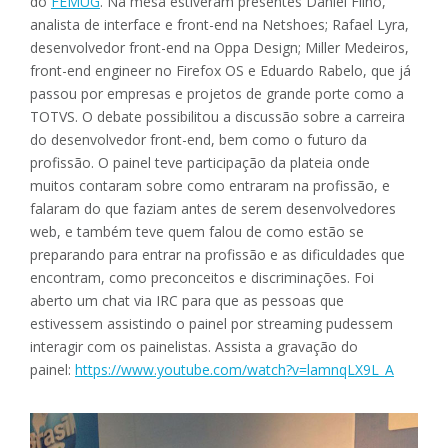
do
FEMUG
. Na mesa estiveram presentes Daniel Filho,
analista de interface e front-end na Netshoes; Rafael Lyra,
desenvolvedor front-end na Oppa Design; Miller Medeiros,
front-end engineer no Firefox OS e Eduardo Rabelo, que já
passou por empresas e projetos de grande porte como a
TOTVS. O debate possibilitou a discussão sobre a carreira
do desenvolvedor front-end, bem como o futuro da
profissão. O painel teve participação da plateia onde
muitos contaram sobre como entraram na profissão, e
falaram do que faziam antes de serem desenvolvedores
web, e também teve quem falou de como estão se
preparando para entrar na profissão e as dificuldades que
encontram, como preconceitos e discriminações. Foi
aberto um chat via IRC para que as pessoas que
estivessem assistindo o painel por streaming pudessem
interagir com os painelistas. Assista a gravação do
painel:
https://www.youtube.com/watch?v=lamnqLX9L_A