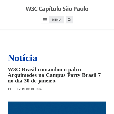
S
W3C Capítulo São Paulo
k
i
O
MENU
p
P
E
t
N
o
A
S
c
E
A
o
R
n
C
H
Notícia
t
B
O
e
X
n
W3C Brasil comandou o palco
t
Arquimedes na Campus Party Brasil 7
no dia 30 de janeiro.
O
13 DE FEVEREIRO DE 2014
N