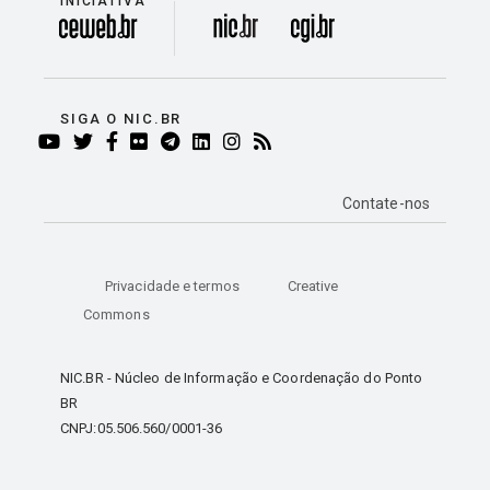
INICIATIVA
divisão
SIGA O NIC.BR
YOUTUBE
TWITTER
FACEBOOK
FLICKR
TELEGRAM
LINKEDIN
INSTAGRAM
RSS
Contate-nos
Privacidade e termos
Creative
Commons
NIC.BR - Núcleo de Informação e Coordenação do Ponto
BR
CNPJ:05.506.560/0001-36