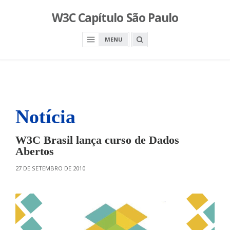
S
W3C Capítulo São Paulo
k
i
O
MENU
p
P
E
t
N
o
A
S
c
E
A
o
R
n
C
H
Notícia
t
B
O
e
X
n
W3C Brasil lança curso de Dados
t
Abertos
O
27 DE SETEMBRO DE 2010
N