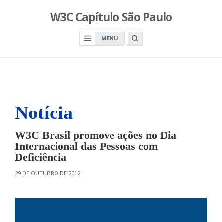
S
W3C Capítulo São Paulo
k
i
O
MENU
p
P
E
t
N
o
A
S
c
E
A
o
R
n
C
H
Notícia
t
B
O
e
X
n
W3C Brasil promove ações no Dia
t
Internacional das Pessoas com
Deficiência
O
29 DE OUTUBRO DE 2012
N