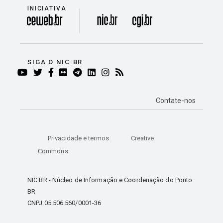
INICIATIVA
divisão
SIGA O NIC.BR
YOUTUBE
TWITTER
FACEBOOK
FLICKR
TELEGRAM
LINKEDIN
INSTAGRAM
RSS
Contate-nos
Privacidade e termos
Creative
Commons
NIC.BR - Núcleo de Informação e Coordenação do Ponto
BR
CNPJ:05.506.560/0001-36