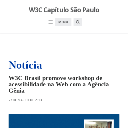
S
W3C Capítulo São Paulo
k
i
O
MENU
p
P
E
t
N
o
A
S
c
E
A
o
R
n
C
H
Notícia
t
B
O
e
X
n
W3C Brasil promove workshop de
t
acessibilidade na Web com a Agência
Gênia
O
27 DE MARÇO DE 2013
N