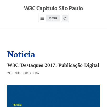
S
W3C Capítulo São Paulo
k
i
O
MENU
p
P
E
t
N
o
A
S
c
E
A
o
R
n
C
H
Notícia
t
B
O
e
X
n
W3C Destaques 2017: Publicação Digital
t
O
24 DE OUTUBRO DE 2016
N