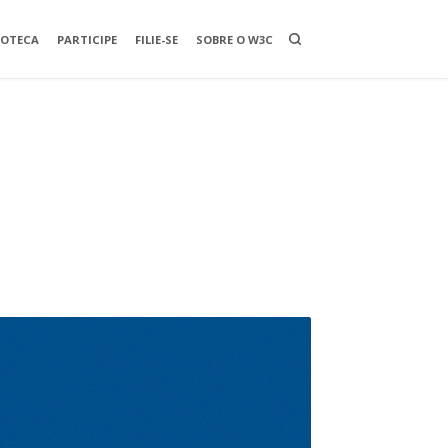
O
IOTECA
PARTICIPE
FILIE-SE
SOBRE O W3C
P
E
N
A
S
E
A
R
C
H
B
O
X