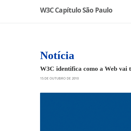
S
W3C Capítulo São Paulo
k
i
p
t
o
c
o
Notícia
n
t
W3C identifica como a Web vai t
e
n
O
15 DE OUTUBRO DE 2010
t
N