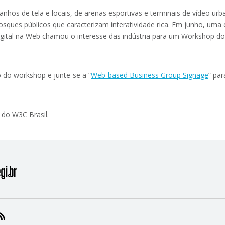
anhos de tela e locais, de arenas esportivas e terminais de vídeo u
uiosques públicos que caracterizam interatividade rica. Em junho, uma 
Digital na Web chamou o interesse das indústria para um Workshop 
 do workshop e junte-se a “
Web-based Business Group Signage
” par
e do W3C Brasil.
RAM
KEDIN
NSTAGRAM
RSS