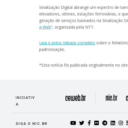
Sinalização Digital abrange um espectro de tam
elevadores, vitrines, estações ferroviárias, e q
geração de serviços baseados na Sinalização 
a Web
“, organizada pela NTT.
Leia o press release completo
sobre o Relatório
padronização.
*Esta notícia foi publicada originalmente no sit
divisão
INICIATIV
A
YOUTUBE
TWITTER
FACEBOOK
FLICKR
TELEG
LIN
I
SIGA O NIC.BR