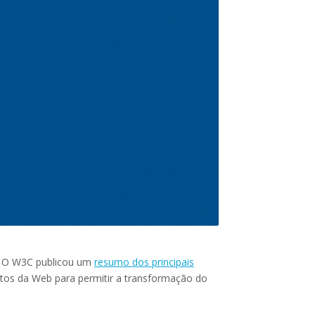
l. O W3C publicou um
resumo dos principais
ntos da Web para permitir a transformação do