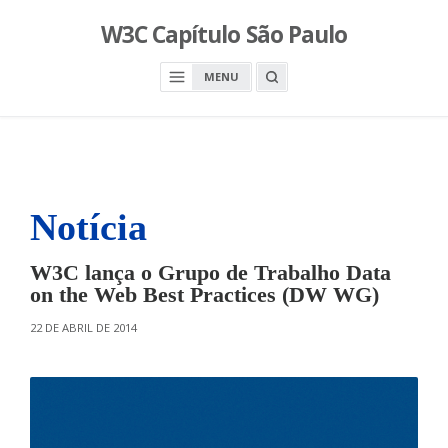
S
W3C Capítulo São Paulo
k
i
O
MENU
p
P
E
t
N
o
A
S
c
E
A
o
R
n
C
H
Notícia
t
B
O
e
X
n
W3C lança o Grupo de Trabalho Data
t
on the Web Best Practices (DW WG)
O
22 DE ABRIL DE 2014
N