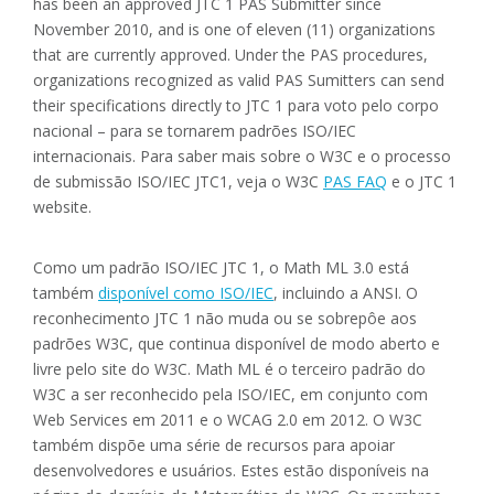
has been an approved JTC 1 PAS Submitter since
November 2010, and is one of eleven (11) organizations
that are currently approved. Under the PAS procedures,
organizations recognized as valid PAS Sumitters can send
their specifications directly to JTC 1 para voto pelo corpo
nacional – para se tornarem padrões ISO/IEC
internacionais. Para saber mais sobre o W3C e o processo
de submissão ISO/IEC JTC1, veja o W3C
PAS FAQ
e o JTC 1
website.
Como um padrão ISO/IEC JTC 1, o Math ML 3.0 está
também
disponível como ISO/IEC
, incluindo a ANSI. O
reconhecimento JTC 1 não muda ou se sobrepôe aos
padrões W3C, que continua disponível de modo aberto e
livre pelo site do W3C. Math ML é o terceiro padrão do
W3C a ser reconhecido pela ISO/IEC, em conjunto com
Web Services em 2011 e o WCAG 2.0 em 2012. O W3C
também dispõe uma série de recursos para apoiar
desenvolvedores e usuários. Estes estão disponíveis na