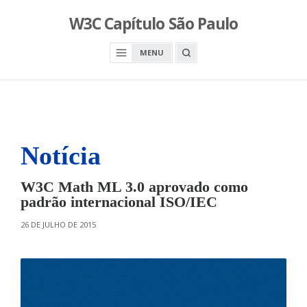
S
W3C Capítulo São Paulo
k
i
O
MENU
p
P
E
t
N
o
A
S
c
E
A
o
R
n
C
H
Notícia
t
B
O
e
X
n
W3C Math ML 3.0 aprovado como
t
padrão internacional ISO/IEC
O
26 DE JULHO DE 2015
N