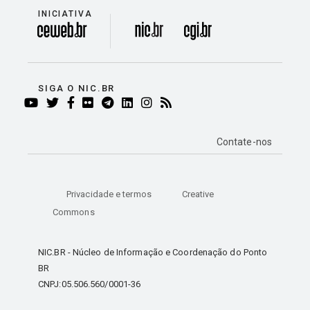
INICIATIVA
divisão
SIGA O NIC.BR
YOUTUBE
TWITTER
FACEBOOK
FLICKR
TELEGRAM
LINKEDIN
INSTAGRAM
RSS
Contate-nos
Privacidade e termos
Creative
Commons
NIC.BR - Núcleo de Informação e Coordenação do Ponto
BR
CNPJ:05.506.560/0001-36