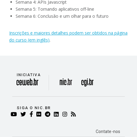
Semana 4: APIs Javascript
Semana 5: Tornando aplicativos off-line
Semana 6: Conclusão e um olhar para o futuro
Inscrições e maiores detalhes podem ser obtidos na página
do curso (em inglês)
.
INICIATIVA
divisão
SIGA O NIC.BR
YOUTUBE
TWITTER
FACEBOOK
FLICKR
TELEGRAM
LINKEDIN
INSTAGRAM
RSS
Contate-nos