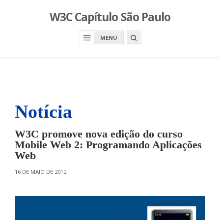
S
W3C Capítulo São Paulo
k
i
O
MENU
p
P
E
t
N
o
A
S
c
E
A
o
R
n
C
H
Notícia
t
B
O
e
X
n
W3C promove nova edição do curso
t
Mobile Web 2: Programando Aplicações
Web
O
16 DE MAIO DE 2012
N