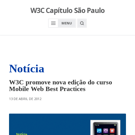
S
W3C Capítulo São Paulo
k
i
O
MENU
p
P
E
t
N
o
A
S
c
E
A
o
R
n
C
H
Notícia
t
B
O
e
X
n
W3C promove nova edição do curso
t
Mobile Web Best Practices
O
13 DE ABRIL DE 2012
N