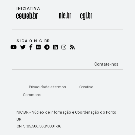
INICIATIVA
divisão
SIGA O NIC.BR
YOUTUBE
TWITTER
FACEBOOK
FLICKR
TELEGRAM
LINKEDIN
INSTAGRAM
RSS
Contate-nos
Privacidade e termos
Creative
Commons
NIC.BR - Núcleo de Informação e Coordenação do Ponto
BR
CNPJ:05.506.560/0001-36