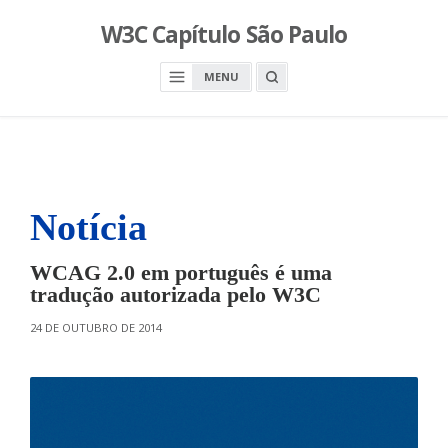
S
W3C Capítulo São Paulo
k
i
O
MENU
p
P
E
t
N
o
A
S
c
E
A
o
R
n
C
H
Notícia
t
B
O
e
X
n
WCAG 2.0 em português é uma
t
tradução autorizada pelo W3C
O
24 DE OUTUBRO DE 2014
N