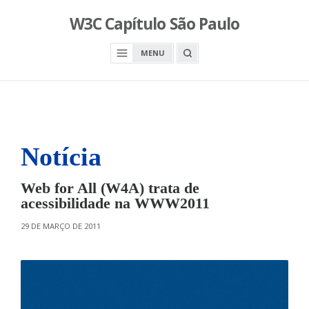
S
W3C Capítulo São Paulo
k
i
O
MENU
p
P
E
t
N
o
A
S
c
E
A
o
R
n
C
H
Notícia
t
B
O
e
X
n
Web for All (W4A) trata de
t
acessibilidade na WWW2011
O
29 DE MARÇO DE 2011
N