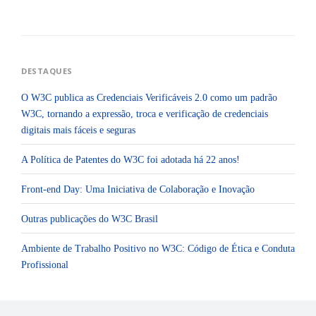
A
O
N
V
Ú
M
E
E
R
O
G
DESTAQUES
D
E
L
A
O W3C publica as Credenciais Verificáveis 2.0 como um padrão
I
N
W3C, tornando a expressão, troca e verificação de credenciais
K
Ç
E
digitais mais fáceis e seguras
D
D
Ã
A
A Política de Patentes do W3C foi adotada há 22 anos!
T
A
O
P
Front-end Day: Uma Iniciativa de Colaboração e Inovação
U
P
B
L
I
Outras publicações do W3C Brasil
O
C
A
D
Ambiente de Trabalho Positivo no W3C: Código de Ética e Conduta
R
O
”
Profissional
P
O