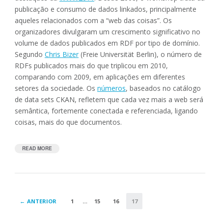
publicação e consumo de dados linkados, principalmente
aqueles relacionados com a “web das coisas”. Os
organizadores divulgaram um crescimento significativo no
volume de dados publicados em RDF por tipo de domínio.
Segundo
Chris Bizer
(Freie Universität Berlin), o número de
RDFs publicados mais do que triplicou em 2010,
comparando com 2009, em aplicações em diferentes
setores da sociedade. Os
números
, baseados no catálogo
de data sets CKAN, refletem que cada vez mais a web será
semântica, fortemente conectada e referenciada, ligando
coisas, mais do que documentos.
READ MORE
“
C
R
E
S
C
E
M
N
U
ANTERIOR
1
…
15
16
17
I
T
O