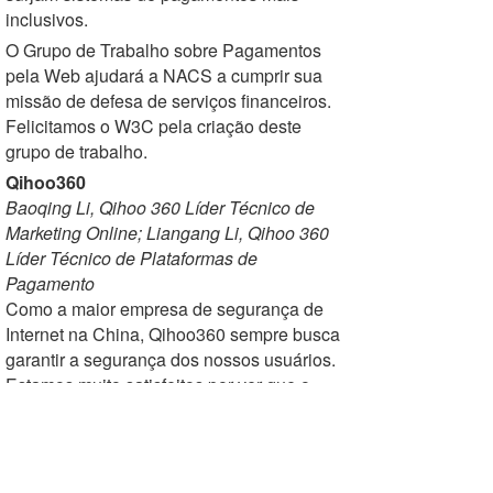
inclusivos.
O Grupo de Trabalho sobre Pagamentos
pela Web ajudará a NACS a cumprir sua
missão de defesa de serviços financeiros.
Felicitamos o W3C pela criação deste
grupo de trabalho.
Qihoo360
Baoqing Li, Qihoo 360 Líder Técnico de
Marketing Online; Liangang Li, Qihoo 360
Líder Técnico de Plataformas de
Pagamento
Como a maior empresa de segurança de
Internet na China, Qihoo360 sempre busca
garantir a segurança dos nossos usuários.
Estamos muito satisfeitos por ver que o
W3C se esforça ativamente para
desenvolver normas seguras de
pagamento pela Web. Para contribuir para
a segurança do processo de pagamento do