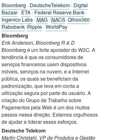
Bloomberg
·
DeutscheTelekom
·
Digital
Bazaar
·
ETA
·
Federal Reserve Bank
·
Ingenico Labs
·
MAG
·
NACS
·
Qihoo360
·
Rabobank
·
Ripple
·
WorldPay
Bloomberg
Erik Anderson, Bloomberg R & D
Bloomberg é um forte apoiador do W3C. A
tendência é que os consumidores de
serviços financeiros usem dispositivos
móveis, serviços na nuvem, e a Internet
pública, os quais se beneficiam da
padronização, que leva em conta a
utilização segura por parte do usuário. A
criação do Grupo de Trabalho sobre
Pagamentos pela Web é um dos muitos
passos nessa direção. Estamos orgulhosos
de ajudar a liderar esses esforços.
Deutsche Telekom
Martin Christahl, VP de Produtos e Gestão