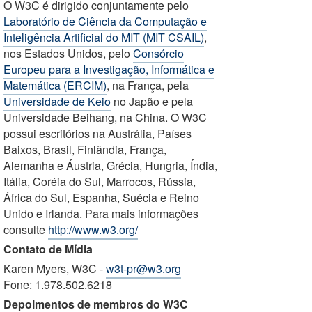
O W3C é dirigido conjuntamente pelo
Laboratório de Ciência da Computação e
Inteligência Artificial do MIT (MIT CSAIL)
,
nos Estados Unidos, pelo
Consórcio
Europeu para a Investigação, Informática e
Matemática (ERCIM)
, na França, pela
Universidade de Keio
no Japão e pela
Universidade Beihang, na China. O W3C
possui escritórios na Austrália, Países
Baixos, Brasil, Finlândia, França,
Alemanha e Áustria, Grécia, Hungria, Índia,
Itália, Coréia do Sul, Marrocos, Rússia,
África do Sul, Espanha, Suécia e Reino
Unido e Irlanda. Para mais informações
consulte
http://www.w3.org/
Contato de Mídia
Karen Myers, W3C -
w3t-pr@w3.org
Fone: 1.978.502.6218
Depoimentos de membros do W3C