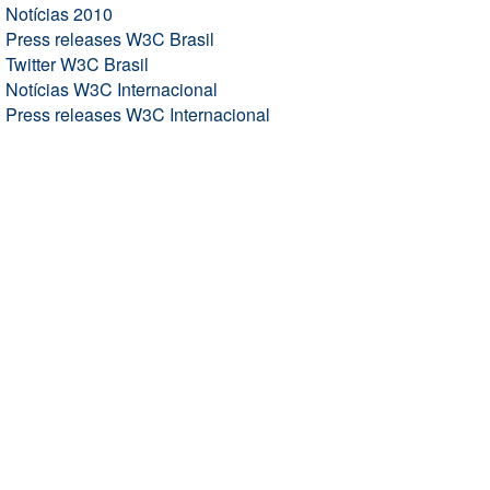
Notícias 2010
Press releases W3C Brasil
Twitter W3C Brasil
Notícias W3C Internacional
Press releases W3C Internacional
NAVEGAÇÃO
Home
Padrões
Participe
Filie-se
Sobre o W3C
Contate
Ajuda e FAQ
e-mail
(
listas
)
ACOMPANHE