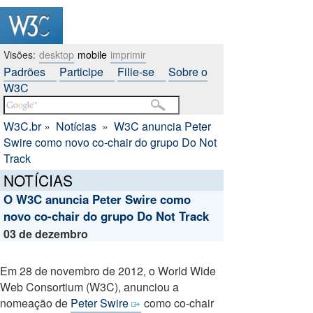
Visões:
desktop
mobile
imprimir
Padrões
Participe
Filie-se
Sobre o
W3C
W3C.br
»
Notícias
»
W3C anuncia Peter
Swire como novo co-chair do grupo Do Not
Track
NOTÍCIAS
O W3C anuncia Peter Swire como
novo co-chair do grupo Do Not Track
03 de dezembro
Em 28 de novembro de 2012, o World Wide
Web Consortium (W3C), anunciou a
nomeação de
Peter Swire
como co-chair